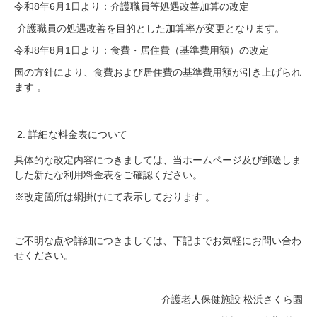
令和
8
年
6
月
1
日より：介護職員等処遇改善加算の改定
介護職員の処遇改善を目的とした加算率が変更となります。
令和
8
年
8
月
1
日より：食費・居住費（基準費用額）の改定
国の方針により、食費および居住費の基準費用額が引き上げられ
ます 。
詳細な料金表について
具体的な改定内容につきましては、当ホームページ及び郵送しま
した新たな利用料金表をご確認ください。
※改定箇所は網掛けにて表示しております 。
ご不明な点や詳細につきましては、下記までお気軽にお問い合わ
せください。
介護老人保健施設 松浜さくら園