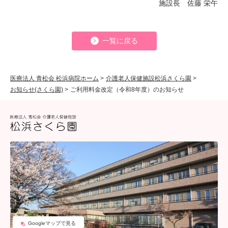
施設長 佐藤 栄午
一覧に戻る
医療法人 青松会 松浜病院ホーム
>
介護老人保健施設松浜さくら園
>
お知らせ(さくら園)
>
ご利用料金改定（令和8年度）のお知らせ
Googleマップで見る