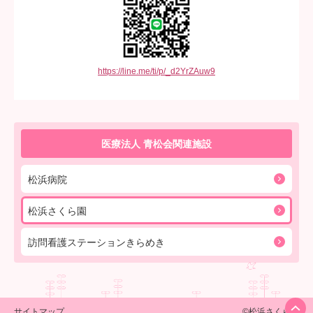
https://line.me/ti/p/_d2YrZAuw9
医療法人 青松会
関連施設
松浜病院
松浜さくら園
訪問看護ステーション
きらめき
サイトマップ
©松浜さくら園