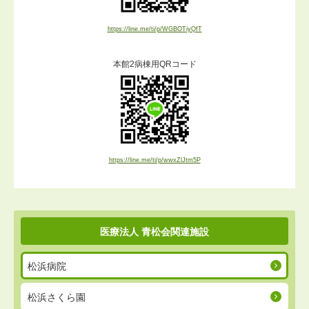
https://line.me/ti/p/WGBOTiyQfT
本館2病棟用QRコード
https://line.me/ti/p/wwxZlJtm5P
医療法人 青松会
関連施設
松浜病院
松浜さくら園