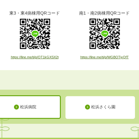
東3・東4病棟用QRコード
南1・南2病棟用QRコード
https://line.me/ti/p/OT1kGXSX2t
https://line.me/ti/p/WGBOTiyQfT
松浜病院
松浜さくら園