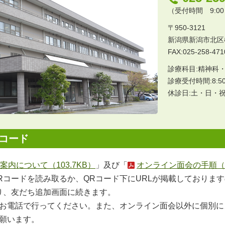
（受付時間 9:00～
〒950-3121
新潟県新潟市北区松
FAX:025-258-471
診療科目:精神科
診療受付時間:8:5
休診日:土・日・
コード
内について（103.7KB）
」及び「
オンライン面会の手順（27
Rコードを読み取るか、QRコード下にURLが掲載しておりま
がり、友だち追加画面に続きます。
お電話で行ってください。また、オンライン面会以外に個別にメ
願います。