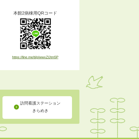
本館2病棟用QRコード
https://line.me/ti/p/wwxZlJtm5P
訪問看護ステーション
きらめき