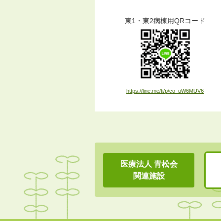
東1・東2病棟用QRコード
https://line.me/ti/p/co_uW6MUV6
医療法人 青松会
関連施設