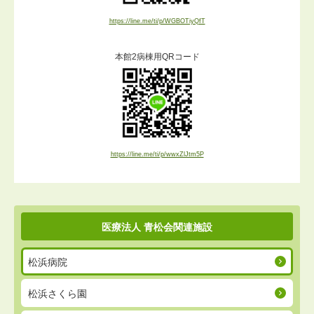
https://line.me/ti/p/WGBOTiyQfT
本館2病棟用QRコード
https://line.me/ti/p/wwxZlJtm5P
医療法人 青松会
関連施設
松浜病院
松浜さくら園