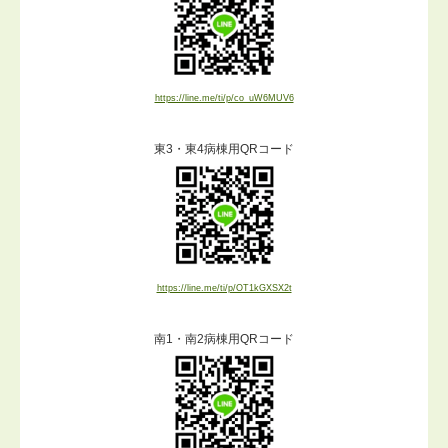
https://line.me/ti/p/co_uW6MUV6
東3・東4病棟用QRコード
https://line.me/ti/p/OT1kGXSX2t
南1・南2病棟用QRコード