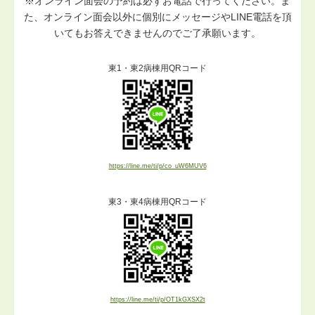
※オンライン面会の予約は必ずお電話で行ってください。ま
た、オンライン面会以外に個別にメッセージやLINE電話を頂
いてもお答えできませんのでご了承願います。
東1・東2病棟用QRコード
https://line.me/ti/p/co_uW6MUV6
東3・東4病棟用QRコード
https://line.me/ti/p/OT1kGXSX2t